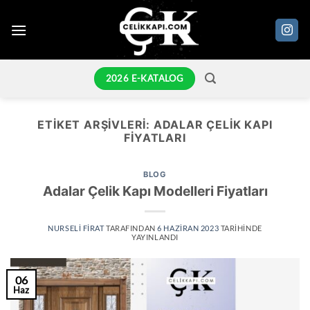
İçeriğe
atla
2026 E-KATALOG
ETIKET ARŞIVLERI:
ADALAR ÇELIK KAPI
FIYATLARI
BLOG
Adalar Çelik Kapı Modelleri Fiyatları
NURSELI FIRAT
TARAFINDAN
6 HAZIRAN 2023
TARIHINDE
YAYINLANDI
06
Haz