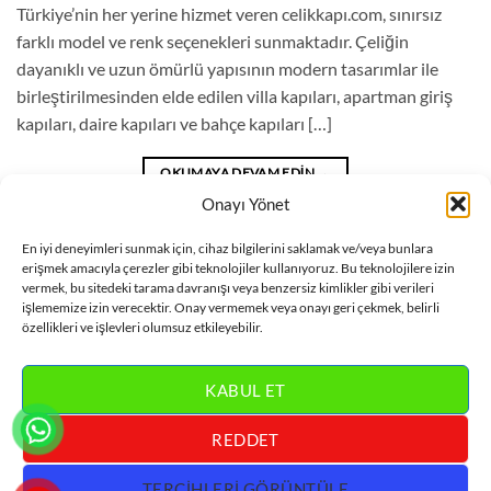
Türkiye’nin her yerine hizmet veren celikkapı.com, sınırsız
farklı model ve renk seçenekleri sunmaktadır. Çeliğin
dayanıklı ve uzun ömürlü yapısının modern tasarımlar ile
birleştirilmesinden elde edilen villa kapıları, apartman giriş
kapıları, daire kapıları ve bahçe kapıları […]
OKUMAYA DEVAM EDIN
→
Onayı Yönet
Blog
içinde yayınlandı
|
Bodrum kapı
,
Bodrum villa kapı fiyatları
,
Bodrum
En iyi deneyimleri sunmak için, cihaz bilgilerini saklamak ve/veya bunlara
erişmek amacıyla çerezler gibi teknolojiler kullanıyoruz. Bu teknolojilere izin
villa kapısı modelleri
,
Villa kapı
,
villa kapısı
,
Villa kapısı fiyatları
etiketlendi
vermek, bu sitedeki tarama davranışı veya benzersiz kimlikler gibi verileri
Bir yorum bırak
işlememize izin verecektir. Onay vermemek veya onayı geri çekmek, belirli
özellikleri ve işlevleri olumsuz etkileyebilir.
KABUL ET
REDDET
Visa
MasterCard
Bank
Credit
Villa Kapısı
TERCIHLERI GÖRÜNTÜLE