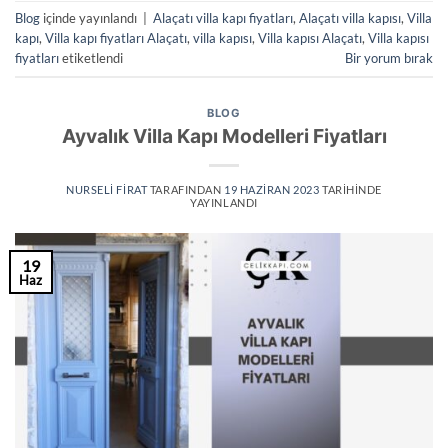
Blog
içinde yayınlandı
|
Alaçatı villa kapı fiyatları
,
Alaçatı villa kapısı
,
Villa
kapı
,
Villa kapı fiyatları Alaçatı
,
villa kapısı
,
Villa kapısı Alaçatı
,
Villa kapısı
fiyatları
etiketlendi
Bir yorum bırak
BLOG
Ayvalık Villa Kapı Modelleri Fiyatları
NURSELI FIRAT
TARAFINDAN
19 HAZIRAN 2023
TARIHINDE
YAYINLANDI
19
Haz