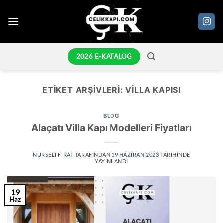
İçeriğe
atla
2026 E-KATALOG
ETIKET ARŞIVLERI:
VILLA KAPISI
BLOG
Alaçatı Villa Kapı Modelleri Fiyatları
NURSELI FIRAT
TARAFINDAN
19 HAZIRAN 2023
TARIHINDE
YAYINLANDI
19
Haz