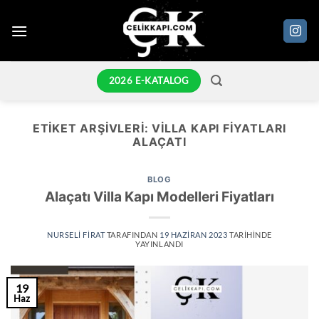
İçeriğe
atla
2026 E-KATALOG
ETIKET ARŞIVLERI:
VILLA KAPI FIYATLARI
ALAÇATI
BLOG
Alaçatı Villa Kapı Modelleri Fiyatları
NURSELI FIRAT
TARAFINDAN
19 HAZIRAN 2023
TARIHINDE
YAYINLANDI
19
Haz