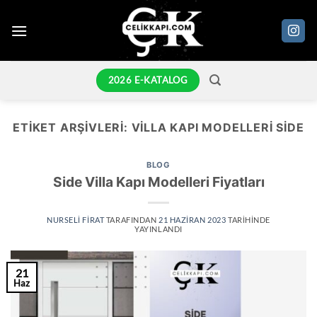
İçeriğe
atla
2026 E-KATALOG
ETIKET ARŞIVLERI:
VILLA KAPI MODELLERI SİDE
BLOG
Side Villa Kapı Modelleri Fiyatları
NURSELI FIRAT
TARAFINDAN
21 HAZIRAN 2023
TARIHINDE
YAYINLANDI
21
Haz