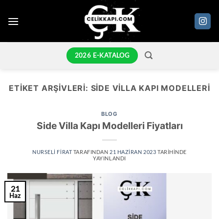
İçeriğe
atla
2026 E-KATALOG
ETIKET ARŞIVLERI:
SIDE VILLA KAPI MODELLERI
BLOG
Side Villa Kapı Modelleri Fiyatları
NURSELI FIRAT
TARAFINDAN
21 HAZIRAN 2023
TARIHINDE
YAYINLANDI
21
Haz