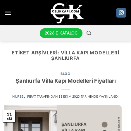
İçeriğe
atla
2026 E-KATALOG
ETIKET ARŞIVLERI:
VILLA KAPI MODELLERI
ŞANLIURFA
BLOG
Şanlıurfa Villa Kapı Modelleri Fiyatları
NURSELI FIRAT
TARAFINDAN
11 EKIM 2023
TARIHINDE YAYINLANDI
11
Eki