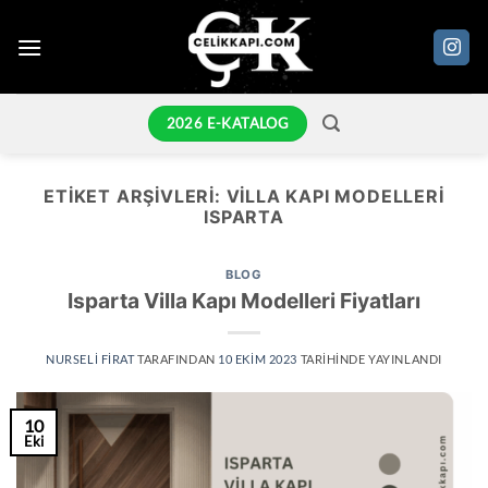
İçeriğe
atla
2026 E-KATALOG
ETIKET ARŞIVLERI:
VILLA KAPI MODELLERI
ISPARTA
BLOG
Isparta Villa Kapı Modelleri Fiyatları
NURSELI FIRAT
TARAFINDAN
10 EKIM 2023
TARIHINDE YAYINLANDI
10
Eki