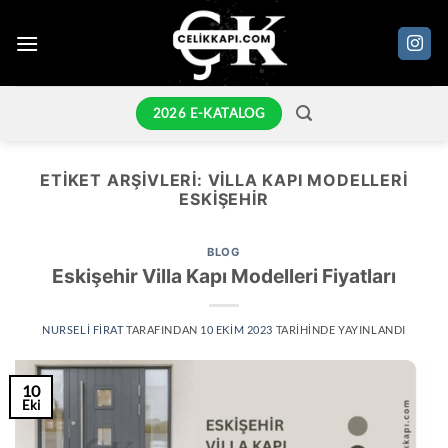
İçeriğe
atla
2026 E-KATALOG
ETIKET ARŞIVLERI:
VILLA KAPI MODELLERI
ESKIŞEHIR
BLOG
Eskişehir Villa Kapı Modelleri Fiyatları
NURSELI FIRAT
TARAFINDAN
10 EKIM 2023
TARIHINDE YAYINLANDI
10
Eki