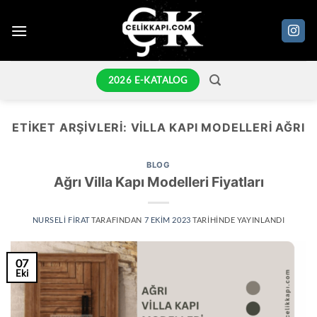
İçeriğe
atla
2026 E-KATALOG
ETIKET ARŞIVLERI:
VILLA KAPI MODELLERI AĞRI
BLOG
Ağrı Villa Kapı Modelleri Fiyatları
NURSELI FIRAT
TARAFINDAN
7 EKIM 2023
TARIHINDE YAYINLANDI
07
Eki