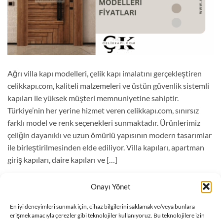
Ağrı villa kapı modelleri, çelik kapı imalatını gerçekleştiren
celikkapı.com, kaliteli malzemeleri ve üstün güvenlik sistemli
kapıları ile yüksek müşteri memnuniyetine sahiptir.
Türkiye’nin her yerine hizmet veren celikkapı.com, sınırsız
farklı model ve renk seçenekleri sunmaktadır. Ürünlerimiz
çeliğin dayanıklı ve uzun ömürlü yapısının modern tasarımlar
ile birleştirilmesinden elde ediliyor. Villa kapıları, apartman
giriş kapıları, daire kapıları ve […]
OKUMAYA DEVAM EDIN
→
Onayı Yönet
En iyi deneyimleri sunmak için, cihaz bilgilerini saklamak ve/veya bunlara
erişmek amacıyla çerezler gibi teknolojiler kullanıyoruz. Bu teknolojilere izin
Blog
içinde yayınlandı
|
ağrı villa kapı modelleri
,
villa kapı modeller
,
Villa