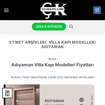
İçeriğe
atla
2026 E-KATALOG
ETIKET ARŞIVLERI:
VILLA KAPI MODELLERI
ADIYAMAN
BLOG
Adıyaman Villa Kapı Modelleri Fiyatları
NURSELI FIRAT
TARAFINDAN
6 EKIM 2023
TARIHINDE YAYINLANDI
06
Eki