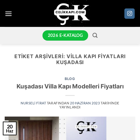
İçeriğe
atla
2026 E-KATALOG
ETIKET ARŞIVLERI:
VILLA KAPI FIYATLARI
KUŞADASI
BLOG
Kuşadası Villa Kapı Modelleri Fiyatları
NURSELI FIRAT
TARAFINDAN
20 HAZIRAN 2023
TARIHINDE
YAYINLANDI
20
Haz