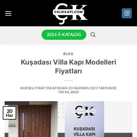
İçeriğe
atla
2026 E-KATALOG
BLOG
Kuşadası Villa Kapı Modelleri
Fiyatları
NURSELI FIRAT
TARAFINDAN
20 HAZIRAN 2023
TARIHINDE
YAYINLANDI
20
Haz