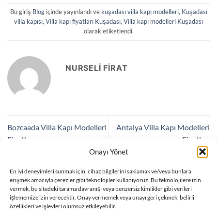
Bu giriş
Blog
içinde yayınlandı ve
kuşadası villa kapı modelleri
,
Kuşadası
villa kapısı
,
Villa kapı fiyatları Kuşadası
,
Villa kapı modelleri Kuşadası
olarak etiketlendi.
NURSELI FIRAT
Bozcaada Villa Kapı Modelleri
Antalya Villa Kapı Modelleri
Fiyatları
Fiyatları
Onayı Yönet
En iyi deneyimleri sunmak için, cihaz bilgilerini saklamak ve/veya bunlara
Bir yanıt yazın
erişmek amacıyla çerezler gibi teknolojiler kullanıyoruz. Bu teknolojilere izin
vermek, bu sitedeki tarama davranışı veya benzersiz kimlikler gibi verileri
Yorum yapabilmek için
oturum açmalısınız
.
işlememize izin verecektir. Onay vermemek veya onayı geri çekmek, belirli
özellikleri ve işlevleri olumsuz etkileyebilir.