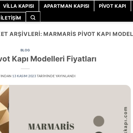
VILLA KAPISI
APARTMAN KAPISI
PIVOT KAPI
İLETIŞIM
KET ARŞIVLERI:
MARMARIS PIVOT KAPI MODEL
BLOG
ot Kapı Modelleri Fiyatları
FINDAN
13 KASIM 2023
TARIHINDE YAYINLANDI