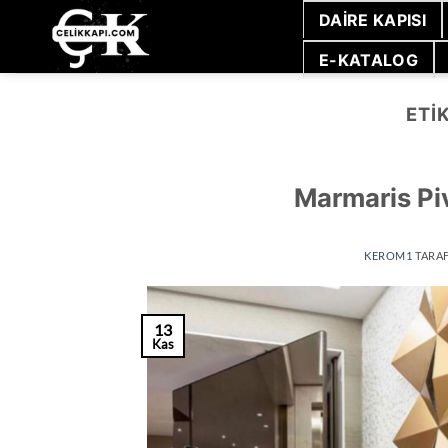
İçeriğe
DAIRE KAPISI
atla
E-KATALOG
ETI
Marmaris Piv
KEROM1
TARA
13
Kas