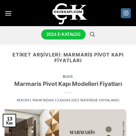
İçeriğe
atla
2026 E-KATALOG
ETIKET ARŞIVLERI:
MARMARIS PIVOT KAPI
FIYATLARI
BLOG
Marmaris Pivot Kapı Modelleri Fiyatları
KEROM1
TARAFINDAN
13 KASIM 2023
TARIHINDE YAYINLANDI
13
Kas