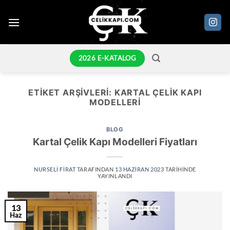
İçeriğe
atla
2026 E-KATALOG
ETIKET ARŞIVLERI:
KARTAL ÇELIK KAPI
MODELLERI
BLOG
Kartal Çelik Kapı Modelleri Fiyatları
NURSELI FIRAT
TARAFINDAN
13 HAZIRAN 2023
TARIHINDE
YAYINLANDI
13
Haz