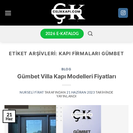
İçeriğe
atla
2026 E-KATALOG
ETIKET ARŞIVLERI:
KAPI FIRMALARI GÜMBET
BLOG
Gümbet Villa Kapı Modelleri Fiyatları
NURSELI FIRAT
TARAFINDAN
21 HAZIRAN 2023
TARIHINDE
YAYINLANDI
21
Haz