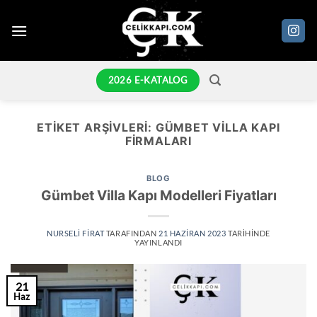
İçeriğe
atla
2026 E-KATALOG
ETIKET ARŞIVLERI:
GÜMBET VILLA KAPI
FIRMALARI
BLOG
Gümbet Villa Kapı Modelleri Fiyatları
NURSELI FIRAT
TARAFINDAN
21 HAZIRAN 2023
TARIHINDE
YAYINLANDI
21
Haz