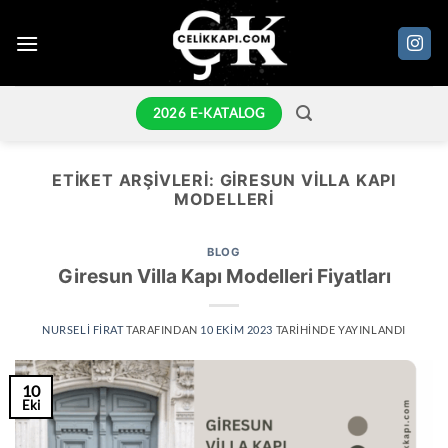
İçeriğe
atla
2026 E-KATALOG
ETIKET ARŞIVLERI:
GIRESUN VILLA KAPI
MODELLERI
BLOG
Giresun Villa Kapı Modelleri Fiyatları
NURSELI FIRAT
TARAFINDAN
10 EKIM 2023
TARIHINDE YAYINLANDI
10
Eki