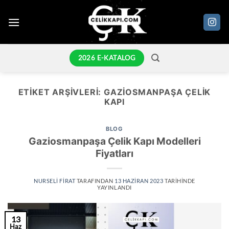
İçeriğe
atla
2026 E-KATALOG
ETIKET ARŞIVLERI:
GAZIOSMANPAŞA ÇELIK
KAPI
BLOG
Gaziosmanpaşa Çelik Kapı Modelleri
Fiyatları
NURSELI FIRAT
TARAFINDAN
13 HAZIRAN 2023
TARIHINDE
YAYINLANDI
13
Haz