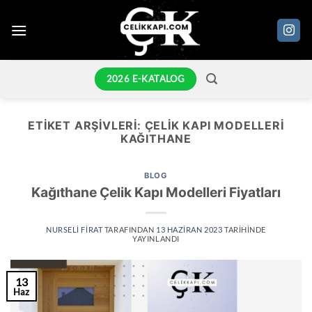
İçeriğe
atla
2026 E-KATALOG
ETIKET ARŞIVLERI:
ÇELIK KAPI MODELLERI
KAĞITHANE
BLOG
Kağıthane Çelik Kapı Modelleri Fiyatları
NURSELI FIRAT
TARAFINDAN
13 HAZIRAN 2023
TARIHINDE
YAYINLANDI
13
Haz