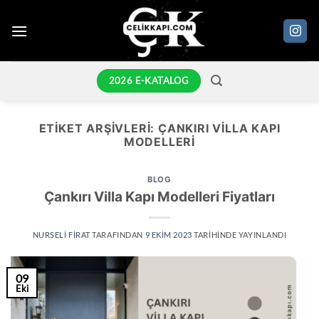
İçeriğe
atla
2026 E-KATALOG
ETIKET ARŞIVLERI:
ÇANKIRI VILLA KAPI
MODELLERI
BLOG
Çankırı Villa Kapı Modelleri Fiyatları
NURSELI FIRAT
TARAFINDAN
9 EKIM 2023
TARIHINDE YAYINLANDI
09
Eki