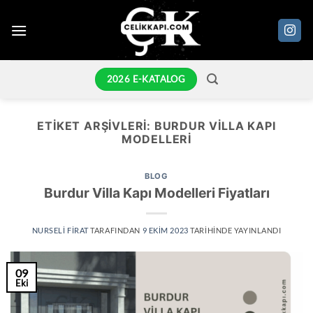
İçeriğe
atla
2026 E-KATALOG
ETIKET ARŞIVLERI:
BURDUR VILLA KAPI
MODELLERI
BLOG
Burdur Villa Kapı Modelleri Fiyatları
NURSELI FIRAT
TARAFINDAN
9 EKIM 2023
TARIHINDE YAYINLANDI
09
Eki