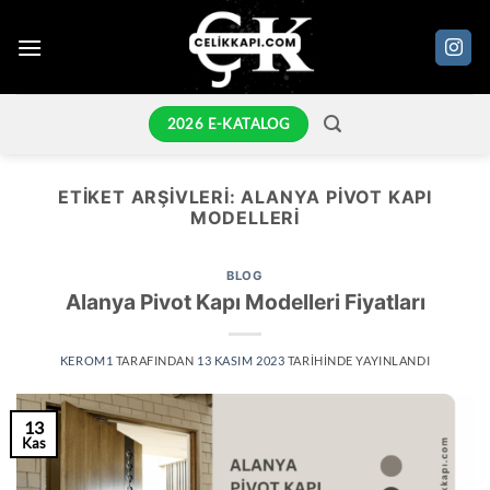
İçeriğe
atla
2026 E-KATALOG
ETIKET ARŞIVLERI:
ALANYA PIVOT KAPI
MODELLERI
BLOG
Alanya Pivot Kapı Modelleri Fiyatları
KEROM1
TARAFINDAN
13 KASIM 2023
TARIHINDE YAYINLANDI
13
Kas