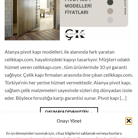
Alanya pivot kapı modelleri, ile alanında fark yaratan
celikkapı.com, hayalinizdeki kapıyı tasarlıyor. Müşteri odaklı
hizmet veren celikkapı.com , tüm ürünlerinde 10 yıl garanti
sağlıyor. Çelik kapı firmaları arasında öne çıkan celikkapı.com,
Türkiye’nin her yerine hizmet vermektedir. Alanya pivot kapı,
sağlam çelik malzemeleri sayesinde sizleri dış dünyadan izole
eder. Böylece hırsızlığa karşı garantisi sunar. Pivot kapı […]
OKUMAYA DEVAM EDIN
→
Onayı Yönet
Blog
içinde yayınlandı
|
Alanya pivot kapı fiyatları
,
Alanya pivot kapı
En iyi deneyimleri sunmak için, cihaz bilgilerini saklamak ve/veya bunlara