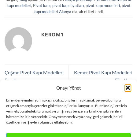
kapı modelleri
,
Pivot kapı
,
pivot kapı fiyatları
,
pivot kapı modelleri
,
pivot
kapı modelleri Alanya
olarak etiketlendi.
KEROM1
Çeşme Pivot Kapı Modelleri
Kemer Pivot Kapı Modelleri
Fiyatları
Fiyatları
Onayı Yönet
En iyi deneyimleri sunmak için, cihaz bilgilerini saklamak ve/veya bunlara
Bir yanıt yazın
erişmek amacıyla çerezler gibi teknolojiler kullanıyoruz. Bu teknolojilere izin
vermek, bu sitedeki tarama davranışı veya benzersiz kimlikler gibi verileri
Yorum yapabilmek için
oturum açmalısınız
.
işlememize izin verecektir. Onay vermemek veya onayı geri çekmek, belirli
özellikleri ve işlevleri olumsuz etkileyebilir.