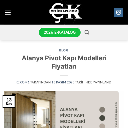
İçeriğe
atla
2026 E-KATALOG
BLOG
Alanya Pivot Kapı Modelleri
Fiyatları
KEROM1
TARAFINDAN
13 KASIM 2023
TARIHINDE YAYINLANDI
13
Kas