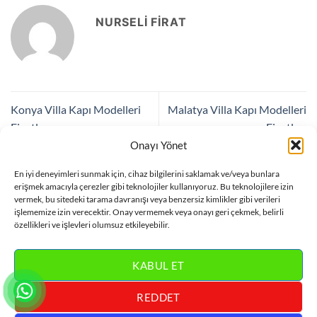
NURSELI FIRAT
Konya Villa Kapı Modelleri
Malatya Villa Kapı Modelleri
Fiyatları
Fiyatları
Onayı Yönet
En iyi deneyimleri sunmak için, cihaz bilgilerini saklamak ve/veya bunlara
Bir yanıt yazın
erişmek amacıyla çerezler gibi teknolojiler kullanıyoruz. Bu teknolojilere izin
vermek, bu sitedeki tarama davranışı veya benzersiz kimlikler gibi verileri
Yorum yapabilmek için
oturum açmalısınız
.
işlememize izin verecektir. Onay vermemek veya onayı geri çekmek, belirli
özellikleri ve işlevleri olumsuz etkileyebilir.
KABUL ET
REDDET