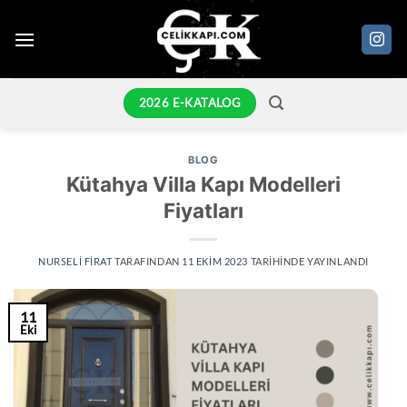
İçeriğe
atla
2026 E-KATALOG
BLOG
Kütahya Villa Kapı Modelleri
Fiyatları
NURSELI FIRAT
TARAFINDAN
11 EKIM 2023
TARIHINDE YAYINLANDI
11
Eki