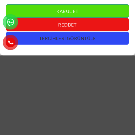
KABUL ET
REDDET
TERCIHLERI GÖRÜNTÜLE
APARTMAN KAPISI
APARTMAN KAPISI
Kahverengi Apartman Bina
Gold Detay Apartman Bina
Kapısı ÇK0861
Kapısı ÇK0860
DEVAMINI OKU
DEVAMINI OKU