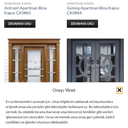
APARTMAN KAPISI
APARTMAN KAPISI
Antrasit Apartman Bina
Gümüş Apartman Bina Kapısı
Kapısı ÇK0865
ÇK0864
DEVAMINI OKU
DEVAMINI OKU
Onayı Yönet
APARTMAN KAPISI
APARTMAN KAPISI
En iyi deneyimleri sunmak için, cihaz bilgilerini saklamak ve/veya bunlara
Kahve Apartman Bina Kapısı
Antrasit Apartman Bina
erişmek amacıyla çerezler gibi teknolojiler kullanıyoruz. Bu teknolojilere izin
ÇK0863
Kapısı ÇK0862
vermek, bu sitedeki tarama davranışı veya benzersiz kimlikler gibi verileri
işlememize izin verecektir. Onay vermemek veya onayı geri çekmek, belirli
DEVAMINI OKU
DEVAMINI OKU
özellikleri ve işlevleri olumsuz etkileyebilir.