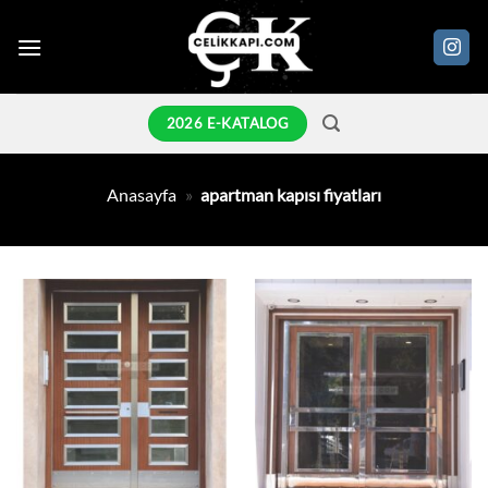
İçeriğe
atla
2026 E-KATALOG
Anasayfa
»
apartman kapısı fiyatları