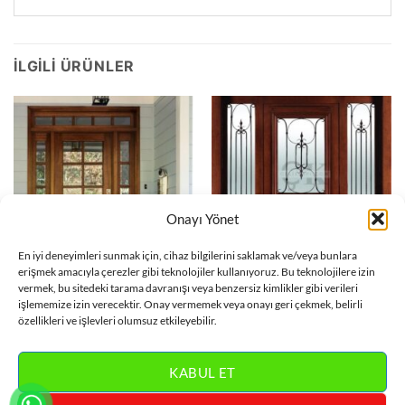
İLGILI ÜRÜNLER
Onayı Yönet
En iyi deneyimleri sunmak için, cihaz bilgilerini saklamak ve/veya bunlara
erişmek amacıyla çerezler gibi teknolojiler kullanıyoruz. Bu teknolojilere izin
vermek, bu sitedeki tarama davranışı veya benzersiz kimlikler gibi verileri
APARTMAN KAPISI
APARTMAN KAPISI
işlememize izin verecektir. Onay vermemek veya onayı geri çekmek, belirli
Aynalı Ahşap Apartman Bina
Ferforje Detay Apartman
Kapısı ÇK0827
Bina Kapısı ÇK0808
özellikleri ve işlevleri olumsuz etkileyebilir.
DEVAMINI OKU
DEVAMINI OKU
KABUL ET