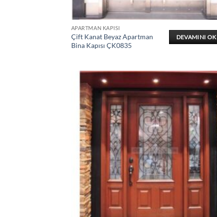
APARTMAN KAPISI
Çift Kanat Beyaz Apartman
DEVAMINI O
Bina Kapısı ÇK0835