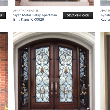
APARTMAN KAPISI
APART
Siyah Metal Detay Apartman
Aynal
KU
DEVAMINI OKU
Bina Kapısı ÇK0828
Kapıs