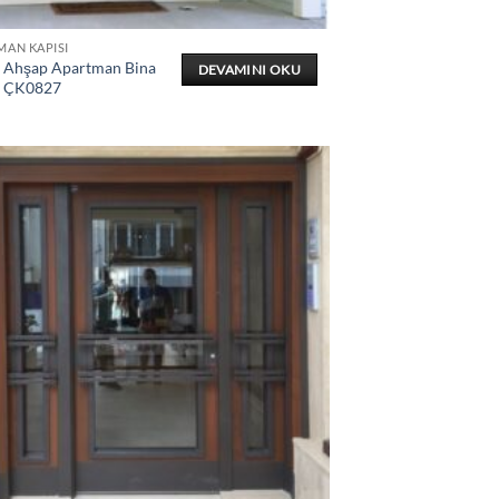
MAN KAPISI
ı Ahşap Apartman Bina
DEVAMINI OKU
ı ÇK0827