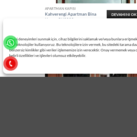
APARTMAN KAPISI
Kahverengi Apartman Bina
DEVAMINI O
Kapısı ÇK0823
En iyi deneyimleri sunmak için, cihaz bilgilerini saklamak ve/veya bunlara erişme
gibi teknolojiler kullanıyoruz. Bu teknolojilere izin vermek, bu sitedeki tarama da
benzersiz kimlikler gibi verileri işlememize izin verecektir. Onay vermemek veya 
belirli özellikleri ve işlevleri olumsuz etkileyebilir.