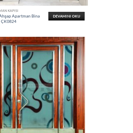
MAN KAPISI
 Ahşap Apartman Bina
DEVAMINI OKU
ı ÇK0824