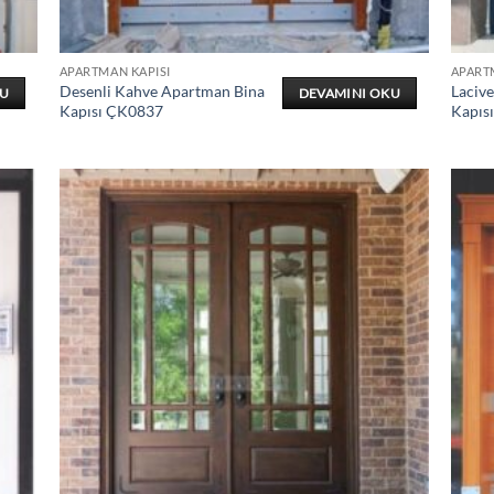
APARTMAN KAPISI
APART
Desenli Kahve Apartman Bina
Laciv
KU
DEVAMINI OKU
Kapısı ÇK0837
Kapıs