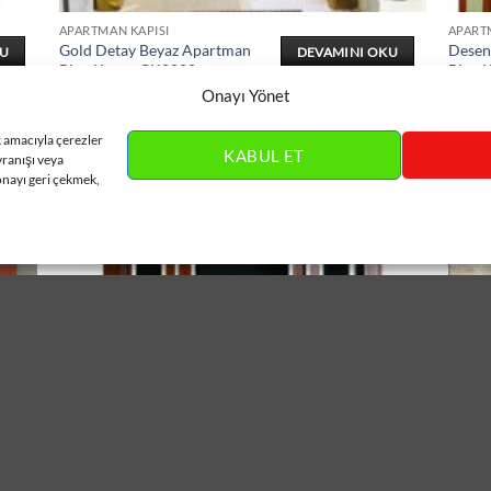
APARTMAN KAPISI
APART
Gold Detay Beyaz Apartman
Desen
KU
DEVAMINI OKU
Bina Kapısı ÇK0822
Bina 
Onayı Yönet
k amacıyla çerezler
KABUL ET
vranışı veya
onayı geri çekmek,