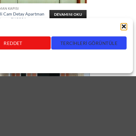
MAN KAPISI
li Cam Detay Apartman
DEVAMINI OKU
Kapısı ÇK0821
REDDET
TERCIHLERI GÖRÜNTÜLE