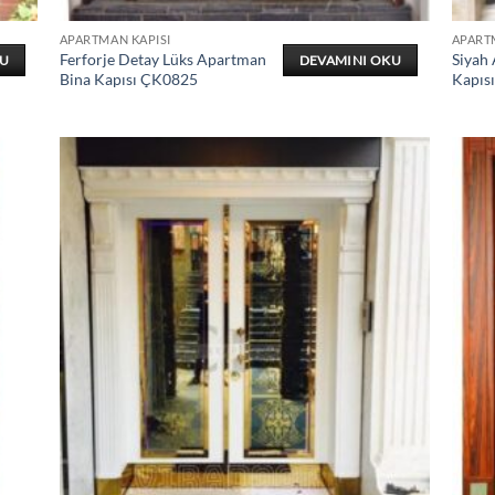
APARTMAN KAPISI
APART
Ferforje Detay Lüks Apartman
Siyah
KU
DEVAMINI OKU
Bina Kapısı ÇK0825
Kapıs