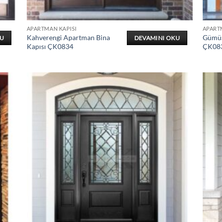
APARTMAN KAPISI
APART
Kahverengi Apartman Bina
Gümüş
KU
DEVAMINI OKU
Kapısı ÇK0834
ÇK08