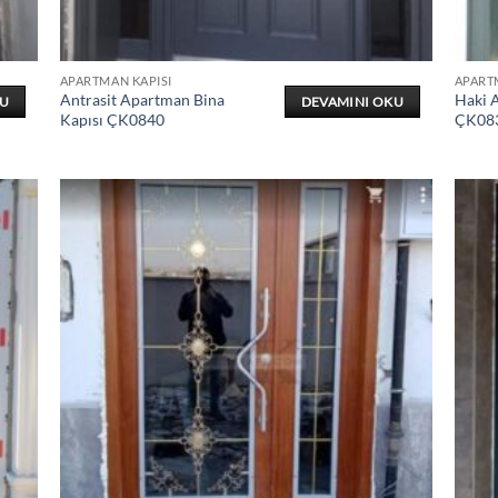
APARTMAN KAPISI
APART
Antrasit Apartman Bina
Haki 
KU
DEVAMINI OKU
Kapısı ÇK0840
ÇK08