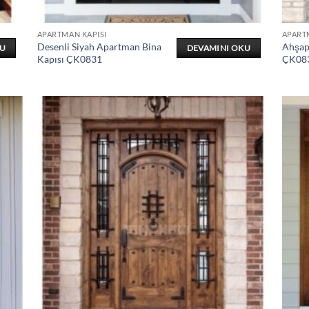
APARTMAN KAPISI
APART
Desenli Siyah Apartman Bina
Ahşap
KU
DEVAMINI OKU
Kapısı ÇK0831
ÇK08