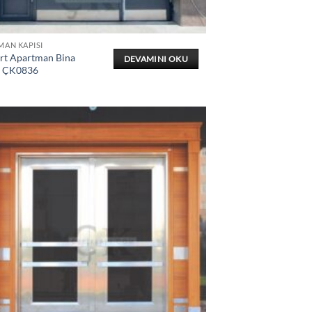
MAN KAPISI
ert Apartman Bina
DEVAMINI OKU
ı ÇK0836