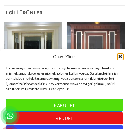
İLGILI ÜRÜNLER
Onayı Yönet
En iyi deneyimleri sunmak için, cihaz bilgilerini saklamak ve/veya bunlara
erişmek amacıyla çerezler gibi teknolojiler kullanıyoruz. Bu teknolojilere izin
vermek, bu sitedeki tarama davranışı veya benzersiz kimlikler gibi verileri
işlememize izin verecektir. Onay vermemek veya onayı geri çekmek, belirli
APARTMAN KAPISI
APARTMAN KAPISI
Beyaz Gold Apartman Bina
Kahve Apartman Bina Kapısı
özellikleri ve işlevleri olumsuz etkileyebilir.
Kapısı ÇK0806
ÇK0801
DEVAMINI OKU
DEVAMINI OKU
KABUL ET
REDDET