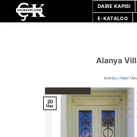
İçeriğe
DAIRE KAPISI
atla
E-KATALOG
Alanya Vill
NURSELI FIRAT
TAR
20
Haz