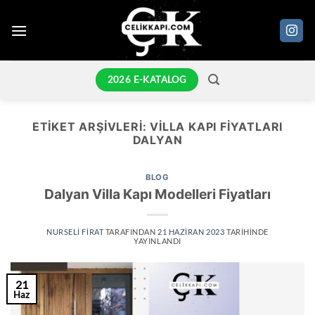
İçeriğe
atla
2026 E-KATALOG
ETIKET ARŞIVLERI:
VILLA KAPI FIYATLARI
DALYAN
BLOG
Dalyan Villa Kapı Modelleri Fiyatları
NURSELI FIRAT
TARAFINDAN
21 HAZIRAN 2023
TARIHINDE
YAYINLANDI
21
Haz