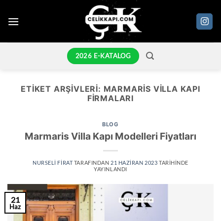
İçeriğe
atla
2026 E-KATALOG
ETIKET ARŞIVLERI:
MARMARIS VILLA KAPI
FIRMALARI
BLOG
Marmaris Villa Kapı Modelleri Fiyatları
NURSELI FIRAT
TARAFINDAN
21 HAZIRAN 2023
TARIHINDE
YAYINLANDI
21
Haz