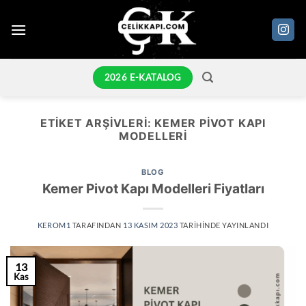
İçeriğe
atla
2026 E-KATALOG
ETIKET ARŞIVLERI:
KEMER PIVOT KAPI
MODELLERI
BLOG
Kemer Pivot Kapı Modelleri Fiyatları
KEROM1
TARAFINDAN
13 KASIM 2023
TARIHINDE YAYINLANDI
13
Kas