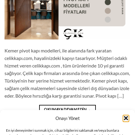
Kemer pivot kapı modelleri, ile alanında fark yaratan
celikkapı.com, hayalinizdeki kapıyı tasarlıyor. Müşteri odaklı
hizmet veren celikkapı.com , tüm ürünlerinde 10 yıl garanti
sağlıyor. Çelik kapı firmaları arasında öne çıkan celikkapı.com,
Türkiye’nin her yerine hizmet vermektedir. Kemer pivot kapı,
sağlam çelik malzemeleri sayesinde sizleri dış dünyadan izole
eder. Böylece hırsızlığa karşı garantisi sunar. Pivot kapı […]
OKUMAYA DEVAM EDIN
→
Onayı Yönet
Blog
içinde yayınlandı
|
Kemer pivot kapı fiyatları
,
Kemer pivot kapı
En iyi deneyimleri sunmak için, cihaz bilgilerini saklamak ve/veya bunlara