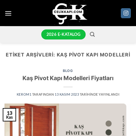
İçeriğe
atla
2026 E-KATALOG
ETIKET ARŞIVLERI:
KAŞ PIVOT KAPI MODELLERI
BLOG
Kaş Pivot Kapı Modelleri Fiyatları
KEROM1
TARAFINDAN
13 KASIM 2023
TARIHINDE YAYINLANDI
13
Kas