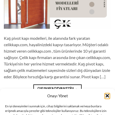
Kaş pivot kapı modelleri, ile alanında fark yaratan
celikkapı.com, hayalinizdeki kapıyı tasarlıyor. Müşteri odaklı
hizmet veren celikkapı.com , tüm ürünlerinde 10 yıl garanti
sağlıyor. Çelik kapı firmaları arasında öne çıkan celikkapı.com,
Türkiye’nin her yerine hizmet vermektedir. Kaş pivot kapı,
sağlam çelik malzemeleri sayesinde sizleri dış dünyadan izole
eder. Böylece hırsızlığa karşı garantisi sunar. Pivot kapı […]
OKUMAYA DEVAM EDIN
→
Onayı Yönet
Blog
içinde yayınlandı
|
Kaş pivot kapı fiyatları
,
Kaş pivot kapı modelleri
,
En iyi deneyimleri sunmak için, cihaz bilgilerini saklamak ve/veya bunlara
erişmek amacıyla çerezler gibi teknolojiler kullanıyoruz. Bu teknolojilere izin
Pivot kapı
,
pivot kapı fiyatları
,
pivot kapı modelleri
,
pivot kapı modelleri