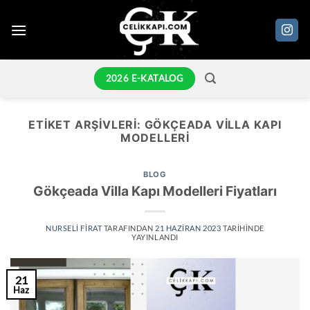
İçeriğe
atla
2026 E-KATALOG
ETIKET ARŞIVLERI:
GÖKÇEADA VILLA KAPI
MODELLERI
BLOG
Gökçeada Villa Kapı Modelleri Fiyatları
NURSELI FIRAT
TARAFINDAN
21 HAZIRAN 2023
TARIHINDE
YAYINLANDI
21
Haz