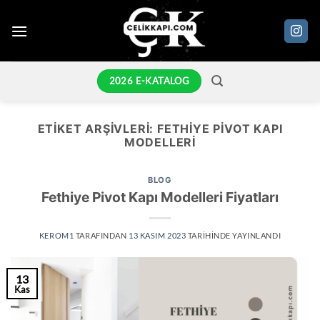
İçeriğe
atla
2026 E-KATALOG
ETIKET ARŞIVLERI:
FETHIYE PIVOT KAPI
MODELLERI
BLOG
Fethiye Pivot Kapı Modelleri Fiyatları
KEROM1
TARAFINDAN
13 KASIM 2023
TARIHINDE YAYINLANDI
13
Kas