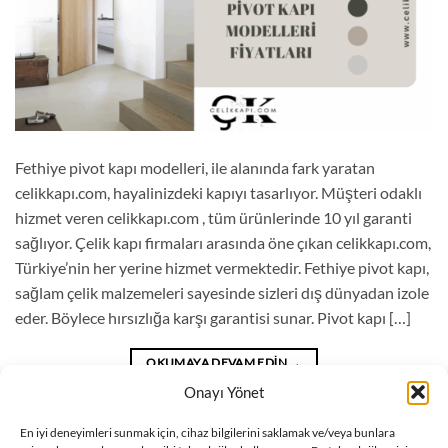
Fethiye pivot kapı modelleri, ile alanında fark yaratan
celikkapı.com, hayalinizdeki kapıyı tasarlıyor. Müşteri odaklı
hizmet veren celikkapı.com , tüm ürünlerinde 10 yıl garanti
sağlıyor. Çelik kapı firmaları arasında öne çıkan celikkapı.com,
Türkiye’nin her yerine hizmet vermektedir. Fethiye pivot kapı,
sağlam çelik malzemeleri sayesinde sizleri dış dünyadan izole
eder. Böylece hırsızlığa karşı garantisi sunar. Pivot kapı […]
OKUMAYA DEVAM EDIN
→
Onayı Yönet
Blog
içinde yayınlandı
|
Fethiye pivot kapı fiyatları
,
Fethiye pivot kapı
En iyi deneyimleri sunmak için, cihaz bilgilerini saklamak ve/veya bunlara