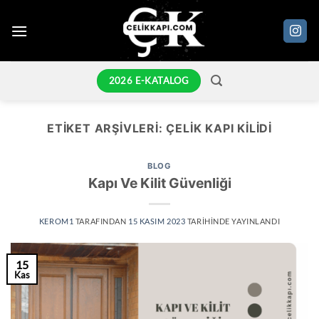
İçeriğe
atla
2026 E-KATALOG
ETIKET ARŞIVLERI:
ÇELIK KAPI KILIDI
BLOG
Kapı Ve Kilit Güvenliği
KEROM1
TARAFINDAN
15 KASIM 2023
TARIHINDE YAYINLANDI
15
Kas