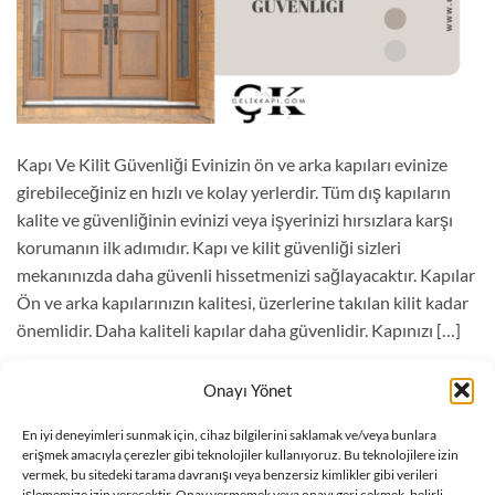
Kapı Ve Kilit Güvenliği Evinizin ön ve arka kapıları evinize
girebileceğiniz en hızlı ve kolay yerlerdir. Tüm dış kapıların
kalite ve güvenliğinin evinizi veya işyerinizi hırsızlara karşı
korumanın ilk adımıdır. Kapı ve kilit güvenliği sizleri
mekanınızda daha güvenli hissetmenizi sağlayacaktır. Kapılar
Ön ve arka kapılarınızın kalitesi, üzerlerine takılan kilit kadar
önemlidir. Daha kaliteli kapılar daha güvenlidir. Kapınızı […]
OKUMAYA DEVAM EDIN
→
Onayı Yönet
En iyi deneyimleri sunmak için, cihaz bilgilerini saklamak ve/veya bunlara
erişmek amacıyla çerezler gibi teknolojiler kullanıyoruz. Bu teknolojilere izin
Blog
içinde yayınlandı
|
çelik kapı kilidi
,
çelik kapı kilitleri
,
çelik kapı nasıl
vermek, bu sitedeki tarama davranışı veya benzersiz kimlikler gibi verileri
açılır
,
kapı kilidi
,
kapı kilitleri
,
kilit
,
kilit güvenliği
etiketlendi
Bir yorum bırak
işlememize izin verecektir. Onay vermemek veya onayı geri çekmek, belirli