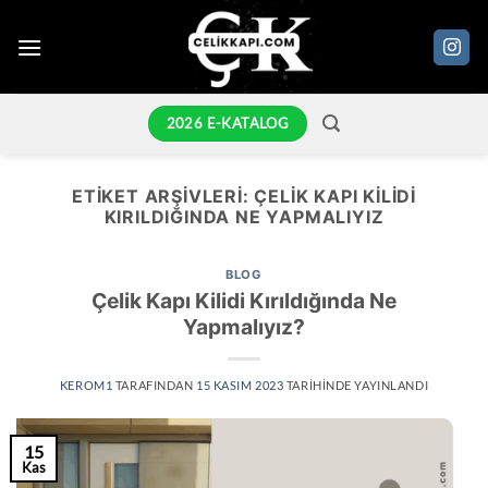
İçeriğe
atla
2026 E-KATALOG
ETIKET ARŞIVLERI:
ÇELIK KAPI KILIDI
KIRILDIĞINDA NE YAPMALIYIZ
BLOG
Çelik Kapı Kilidi Kırıldığında Ne
Yapmalıyız?
KEROM1
TARAFINDAN
15 KASIM 2023
TARIHINDE YAYINLANDI
15
Kas