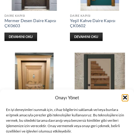
DAIRE KAPISI
DAIRE KAPISI
Mermer Desen Daire Kapısı
Yeşil Kahve Daire Kapısı
ÇK0603
ÇK0602
DEVAMINI OKU
DEVAMINI OKU
Onayı Yönet
En iyi deneyimleri sunmak için, cihaz bilgilerini saklamak ve/veya bunlara
erişmek amacıyla çerezler gibi teknolojiler kullanıyoruz. Bu teknolojilere izin
DAIRE KAPISI
DAIRE KAPISI
vermek, bu sitedeki tarama davranışı veya benzersiz kimlikler gibi verileri
Ahşap Detay Daire Kapısı
Ahşap Daire Kapısı ÇK0601
işlememize izin verecektir. Onay vermemek veya onayı geri çekmek, belirli
ÇK0600
özellikleri ve işlevleri olumsuz etkileyebilir.
DEVAMINI OKU