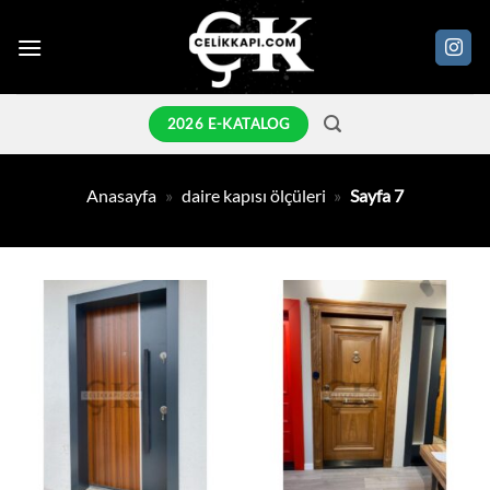
İçeriğe
atla
2026 E-KATALOG
Anasayfa
»
daire kapısı ölçüleri
»
Sayfa 7