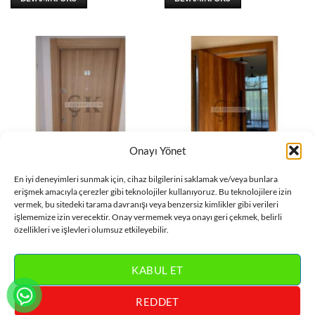
Onayı Yönet
En iyi deneyimleri sunmak için, cihaz bilgilerini saklamak ve/veya bunlara
DAIRE KAPISI
DAIRE KAPISI
erişmek amacıyla çerezler gibi teknolojiler kullanıyoruz. Bu teknolojilere izin
Sütlü Daire Kapısı ÇK0663
Ahşap Daire Kapısı ÇK0662
vermek, bu sitedeki tarama davranışı veya benzersiz kimlikler gibi verileri
işlememize izin verecektir. Onay vermemek veya onayı geri çekmek, belirli
DEVAMINI OKU
DEVAMINI OKU
özellikleri ve işlevleri olumsuz etkileyebilir.
KABUL ET
REDDET