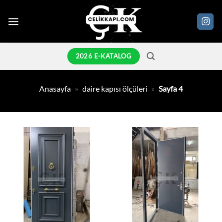
İçeriğe
atla
2026 E-KATALOG
Anasayfa
»
daire kapısı ölçüleri
»
Sayfa 4