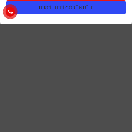
TERCIHLERI GÖRÜNTÜLE
DAIRE KAPISI
DAIRE KAPISI
Antrasit Kahve Daire Kapısı
Cam Detay Ahşap Daire
ÇK0661
Kapısı ÇK0660
DEVAMINI OKU
DEVAMINI OKU