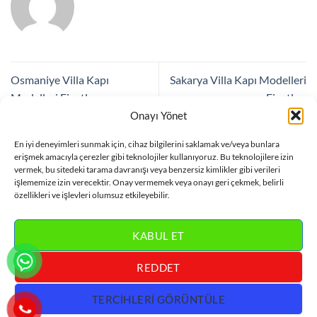
Osmaniye Villa Kapı
Sakarya Villa Kapı Modelleri
Modelleri Fiyatları
Fiyatları
Onayı Yönet
En iyi deneyimleri sunmak için, cihaz bilgilerini saklamak ve/veya bunlara
Bir yanıt yazın
erişmek amacıyla çerezler gibi teknolojiler kullanıyoruz. Bu teknolojilere izin
vermek, bu sitedeki tarama davranışı veya benzersiz kimlikler gibi verileri
Yorum yapabilmek için
oturum açmalısınız
.
işlememize izin verecektir. Onay vermemek veya onayı geri çekmek, belirli
özellikleri ve işlevleri olumsuz etkileyebilir.
KABUL ET
REDDET
Visa
MasterCard
Bank
Credit
Villa Kapısı
TERCIHLERI GÖRÜNTÜLE
Transfer
Card