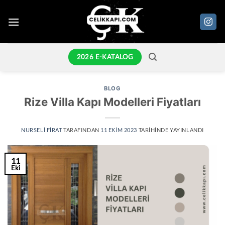
İçeriğe
atla
2026 E-KATALOG
BLOG
Rize Villa Kapı Modelleri Fiyatları
NURSELI FIRAT
TARAFINDAN
11 EKIM 2023
TARIHINDE YAYINLANDI
11
Eki