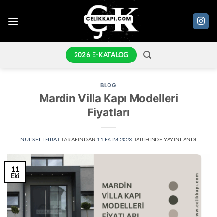
İçeriğe
atla
2026 E-KATALOG
BLOG
Mardin Villa Kapı Modelleri
Fiyatları
NURSELI FIRAT
TARAFINDAN
11 EKIM 2023
TARIHINDE YAYINLANDI
11
Eki