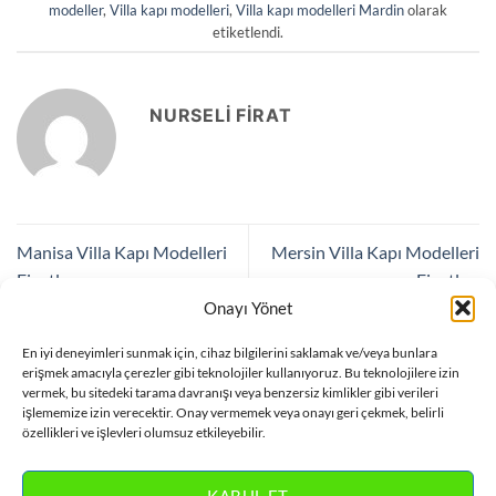
modeller
,
Villa kapı modelleri
,
Villa kapı modelleri Mardin
olarak
etiketlendi.
NURSELI FIRAT
Manisa Villa Kapı Modelleri
Mersin Villa Kapı Modelleri
Fiyatları
Fiyatları
Onayı Yönet
En iyi deneyimleri sunmak için, cihaz bilgilerini saklamak ve/veya bunlara
Bir yanıt yazın
erişmek amacıyla çerezler gibi teknolojiler kullanıyoruz. Bu teknolojilere izin
vermek, bu sitedeki tarama davranışı veya benzersiz kimlikler gibi verileri
Yorum yapabilmek için
oturum açmalısınız
.
işlememize izin verecektir. Onay vermemek veya onayı geri çekmek, belirli
özellikleri ve işlevleri olumsuz etkileyebilir.
KABUL ET