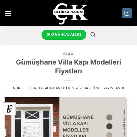
İçeriğe
atla
2026 E-KATALOG
BLOG
Gümüşhane Villa Kapı Modelleri
Fiyatları
NURSELI FIRAT
TARAFINDAN
10 EKIM 2023
TARIHINDE YAYINLANDI
10
Eki