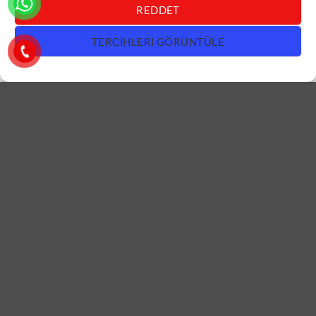
REDDET
TERCIHLERI GÖRÜNTÜLE
VILLA KAPISI
VILLA KAPISI
Koyu Ahşap Villa Kapısı
Desenli Cam Detay Gri Villa
ÇK0337
Kapısı ÇK0336
DEVAMINI OKU
DEVAMINI OKU