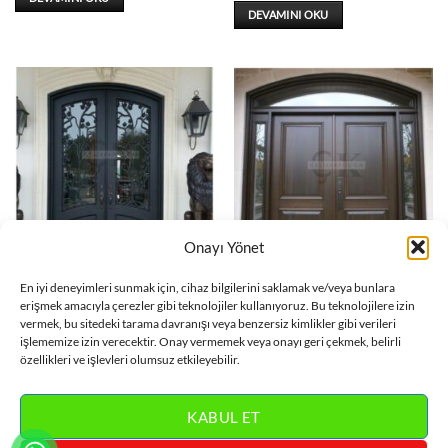
DEVAMINI OKU
Onayı Yönet
VILLA KAPISI
VILLA KAPISI
En iyi deneyimleri sunmak için, cihaz bilgilerini saklamak ve/veya bunlara
Ferforje Detay Siyah Villa
Koyu Kahverengi Villa Kapısı
erişmek amacıyla çerezler gibi teknolojiler kullanıyoruz. Bu teknolojilere izin
Kapısı ÇK0339
ÇK0338
vermek, bu sitedeki tarama davranışı veya benzersiz kimlikler gibi verileri
işlememize izin verecektir. Onay vermemek veya onayı geri çekmek, belirli
DEVAMINI OKU
DEVAMINI OKU
özellikleri ve işlevleri olumsuz etkileyebilir.
KABUL ET