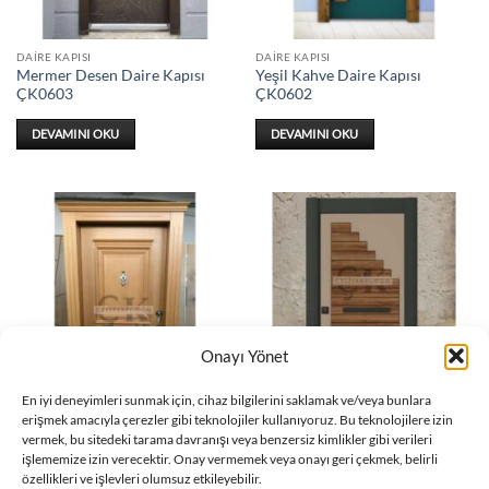
DAIRE KAPISI
DAIRE KAPISI
Mermer Desen Daire Kapısı
Yeşil Kahve Daire Kapısı
ÇK0603
ÇK0602
DEVAMINI OKU
DEVAMINI OKU
Onayı Yönet
En iyi deneyimleri sunmak için, cihaz bilgilerini saklamak ve/veya bunlara
erişmek amacıyla çerezler gibi teknolojiler kullanıyoruz. Bu teknolojilere izin
DAIRE KAPISI
DAIRE KAPISI
vermek, bu sitedeki tarama davranışı veya benzersiz kimlikler gibi verileri
Ahşap Detay Daire Kapısı
Ahşap Daire Kapısı ÇK0601
işlememize izin verecektir. Onay vermemek veya onayı geri çekmek, belirli
ÇK0600
özellikleri ve işlevleri olumsuz etkileyebilir.
DEVAMINI OKU