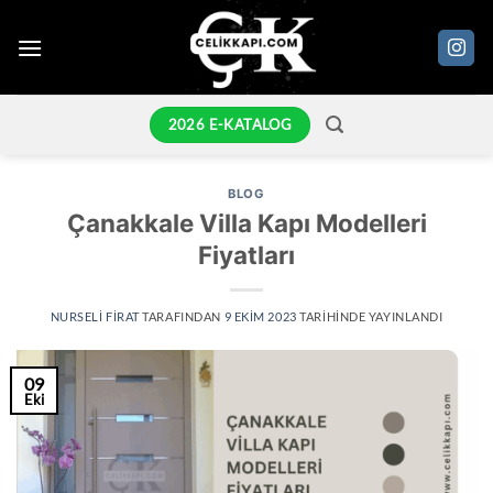
İçeriğe
atla
2026 E-KATALOG
BLOG
Çanakkale Villa Kapı Modelleri
Fiyatları
NURSELI FIRAT
TARAFINDAN
9 EKIM 2023
TARIHINDE YAYINLANDI
09
Eki