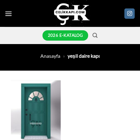
İçeriğe
atla
2026 E-KATALOG
Anasayfa
»
yeşil daire kapı