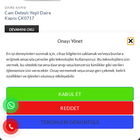
DAIRE KAPISI
Cam Deteylı Yeşil Daire
Kapısı ÇK0717
DEVAMINI OKU
Onayı Yönet
En iyi deneyimleri sunmak için, cihaz bilgilerini saklamak ve/veya bunlara
erişmek amacıyla çerezler gibi teknolojiler kullanıyoruz. Bu teknolojilere izin
vermek, bu sitedeki tarama davranışı veya benzersiz kimlikler gibi verileri
Visa
MasterCard
Bank
Credit
Villa Kapısı
işlememize izin verecektir. Onay vermemek veya onayı geri çekmek, belirli
Transfer
Card
özellikleri ve işlevleri olumsuz etkileyebilir.
İLETİŞİM :
0 533 318 60 78
KABUL ET
REDDET
TERCIHLERI GÖRÜNTÜLE