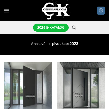
İçeriğe
atla
2026 E-KATALOG
Anasayfa
»
pivot kapı 2023