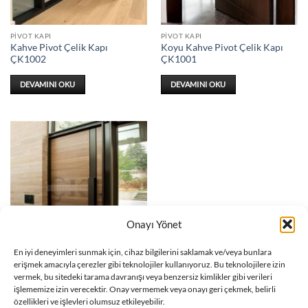
PIVOT KAPI
PIVOT KAPI
Kahve Pivot Çelik Kapı
Koyu Kahve Pivot Çelik Kapı
ÇK1002
ÇK1001
DEVAMINI OKU
DEVAMINI OKU
Onayı Yönet
En iyi deneyimleri sunmak için, cihaz bilgilerini saklamak ve/veya bunlara
erişmek amacıyla çerezler gibi teknolojiler kullanıyoruz. Bu teknolojilere izin
PIVOT KAPI
vermek, bu sitedeki tarama davranışı veya benzersiz kimlikler gibi verileri
Ahşap Pivot Çelik Kapı
işlememize izin verecektir. Onay vermemek veya onayı geri çekmek, belirli
ÇK1000
özellikleri ve işlevleri olumsuz etkileyebilir.