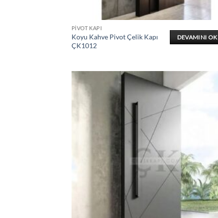
PIVOT KAPI
Koyu Kahve Pivot Çelik Kapı
DEVAMINI O
ÇK1012