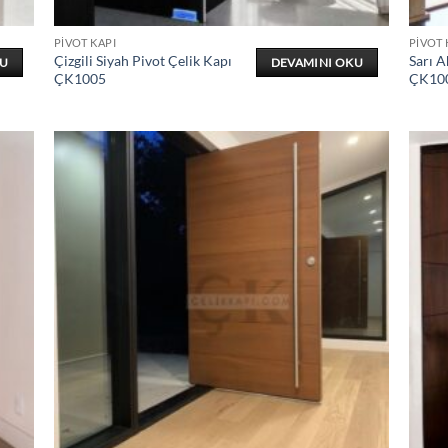
PIVOT KAPI
PIVOT 
Çizgili Siyah Pivot Çelik Kapı
Sarı A
KU
DEVAMINI OKU
ÇK1005
ÇK10