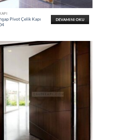
KAPI
hşap Pivot Çelik Kapı
DEVAMINI OKU
04