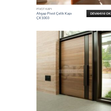
PIVOT KAPI
Ahşap Pivot Çelik Kapı
DEVAMINI O
ÇK1003