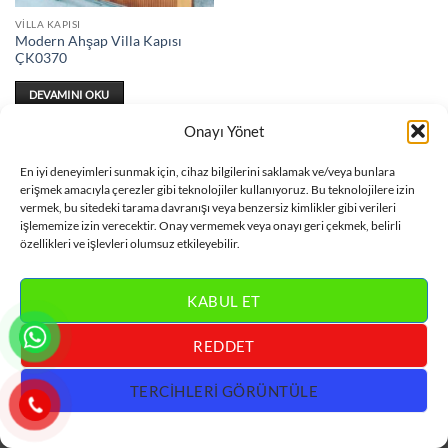
VILLA KAPISI
Modern Ahşap Villa Kapısı
ÇK0370
DEVAMINI OKU
Onayı Yönet
En iyi deneyimleri sunmak için, cihaz bilgilerini saklamak ve/veya bunlara
erişmek amacıyla çerezler gibi teknolojiler kullanıyoruz. Bu teknolojilere izin
vermek, bu sitedeki tarama davranışı veya benzersiz kimlikler gibi verileri
Visa
MasterCard
Bank
Credit
Villa Kapısı
işlememize izin verecektir. Onay vermemek veya onayı geri çekmek, belirli
Transfer
Card
özellikleri ve işlevleri olumsuz etkileyebilir.
İLETİŞİM :
0 533 318 60 78
KABUL ET
REDDET
TERCIHLERI GÖRÜNTÜLE